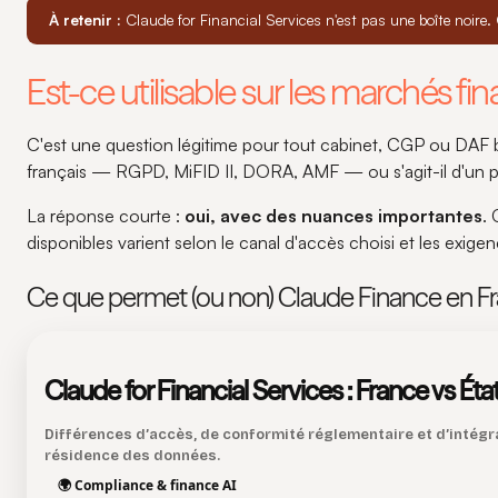
À retenir :
Claude for Financial Services n'est pas une boîte noire.
Est-ce utilisable sur les marchés fin
C'est une question légitime pour tout cabinet, CGP ou DAF b
français — RGPD, MiFID II, DORA, AMF — ou s'agit-il d'un p
La réponse courte :
oui, avec des nuances importantes
.
disponibles varient selon le canal d'accès choisi et les exige
Ce que permet (ou non) Claude Finance en F
Claude for Financial Services : France vs Éta
Différences d’accès, de conformité réglementaire et d’intégra
résidence des données.
🌍 Compliance & finance AI