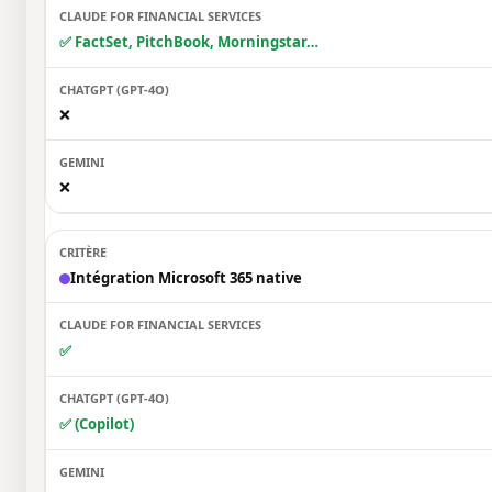
✅ FactSet, PitchBook, Morningstar…
❌
❌
Intégration Microsoft 365 native
✅
✅ (Copilot)