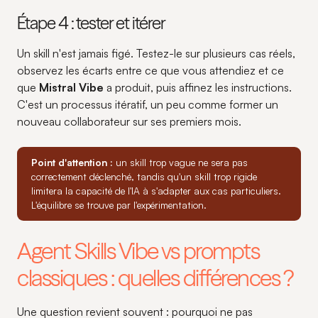
Étape 4 : tester et itérer
Un skill n'est jamais figé. Testez-le sur plusieurs cas réels,
observez les écarts entre ce que vous attendiez et ce
que
Mistral Vibe
a produit, puis affinez les instructions.
C'est un processus itératif, un peu comme former un
nouveau collaborateur sur ses premiers mois.
Point d'attention :
un skill trop vague ne sera pas
correctement déclenché, tandis qu'un skill trop rigide
limitera la capacité de l'IA à s'adapter aux cas particuliers.
L'équilibre se trouve par l'expérimentation.
Agent Skills Vibe vs prompts
classiques : quelles différences ?
Une question revient souvent : pourquoi ne pas