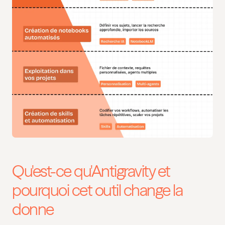
Qu'est-ce qu'Antigravity et
pourquoi cet outil change la
donne