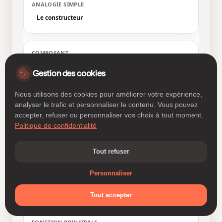
Le constructeur
Gemini
G
Gestion des cookies
Nous utilisons des cookies pour améliorer votre expérience,
analyser le trafic et personnaliser le contenu. Vous pouvez
Raisonnement et génération de code
accepter, refuser ou personnaliser vos choix à tout moment.
Politique de confidentialité
Le cerveau
Tout refuser
Essentiels
Nécessaires au fonctionnement du site
Personnaliser
Analytiques
NotebookLM
Mesure d'audience et statistiques
N
Tout accepter
Marketing