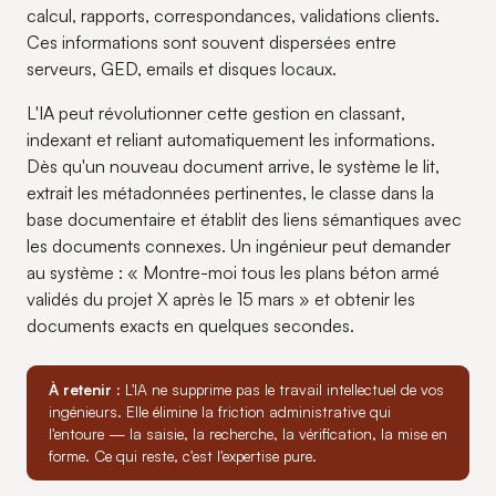
calcul, rapports, correspondances, validations clients.
Ces informations sont souvent dispersées entre
serveurs, GED, emails et disques locaux.
L'IA peut révolutionner cette gestion en classant,
indexant et reliant automatiquement les informations.
Dès qu'un nouveau document arrive, le système le lit,
extrait les métadonnées pertinentes, le classe dans la
base documentaire et établit des liens sémantiques avec
les documents connexes. Un ingénieur peut demander
au système : « Montre-moi tous les plans béton armé
validés du projet X après le 15 mars » et obtenir les
documents exacts en quelques secondes.
À retenir :
L'IA ne supprime pas le travail intellectuel de vos
ingénieurs. Elle élimine la friction administrative qui
l'entoure — la saisie, la recherche, la vérification, la mise en
forme. Ce qui reste, c'est l'expertise pure.