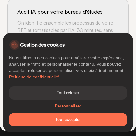
Audit IA pour votre bureau d'études‍
On identifie ensemble les processus de votre
BET automatisables par l'IA. 30 minutes, sans
engagement, avec un résultat concret.
Gestion des cookies
Réserver mon audit
Nous utilisons des cookies pour améliorer votre expérience,
analyser le trafic et personnaliser le contenu. Vous pouvez
accepter, refuser ou personnaliser vos choix à tout moment.
Politique de confidentialité
Tout refuser
Justin Leroy
Essentiels
Nécessaires au fonctionnement du site
Co-fondateur de @Apsodia
Personnaliser
Analytiques
Mesure d'audience et statistiques
Tout accepter
Marketing